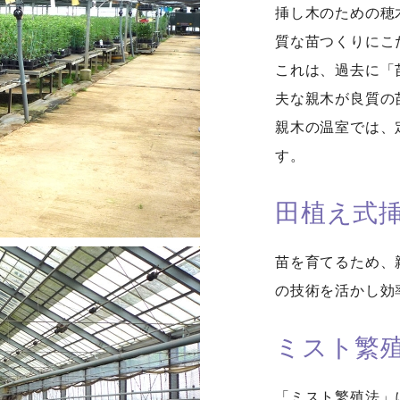
挿し木のための穂
質な苗つくりにこ
これは、過去に「
夫な親木が良質の
親木の温室では、
す。
田植え式
苗を育てるため、
の技術を活かし効
ミスト繁
「ミスト繁殖法」