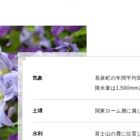
気象
長泉町の年間平均気
降水量は1,500m
土壌
関東ローム層に属
水利
富士山の麓に位置