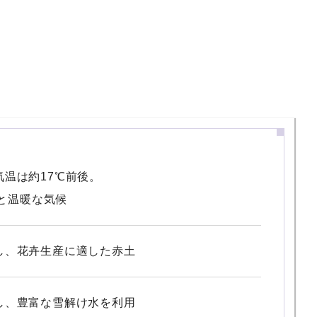
温は約17℃前後。
mと温暖な気候
し、花卉生産に適した赤土
し、豊富な雪解け水を利用